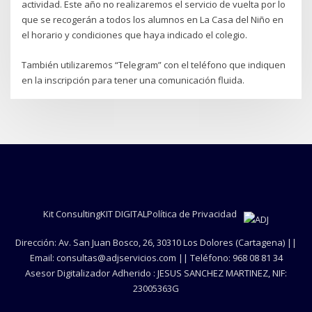
actividad. Este año no realizaremos el servicio de vuelta por lo
que se recogerán a todos los alumnos en La Casa del Niño en
el horario y condiciones que haya indicado el colegio.
También utilizaremos “Telegram” con el teléfono que indiquen
en la inscripción para tener una comunicación fluida.
Kit Consulting
KIT DIGITAL
Política de Privacidad
Dirección: Av. San Juan Bosco, 26, 30310 Los Dolores (Cartagena) ||
Email: consultas@adjservicios.com || Teléfono: 968 08 81 34
Asesor Digitalizador Adherido : JESUS SANCHEZ MARTINEZ, NIF:
23005363G