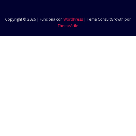
Copyright © 2026 | Funciona con
WordPress
|
Tema ConsultGrowth por
ThemeArile